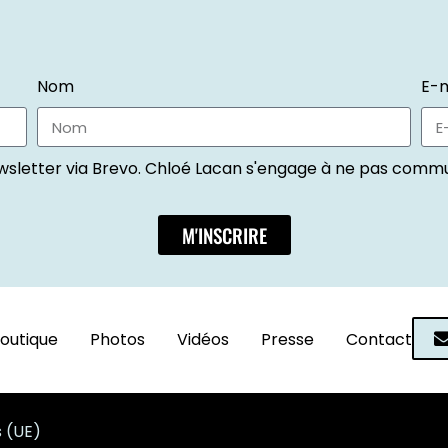
Nom
E-m
wsletter via Brevo. Chloé Lacan s'engage à ne pas commu
M'INSCRIRE
outique
Photos
Vidéos
Presse
Contact
s (UE)