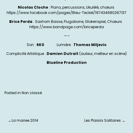
Nicolas Cloche
: Piano, percussions, Ukulélé, chœurs
https://www.facebook.com/
pages/Bleu-Teckel/
197434680267137
Brice Perda
: Saxhorn Basse, Flugabone, Glokenspiel, Chœurs
https://www.bandpage.com/
briceperda
—–
Son :
6K0
Lumière :
Thomas Miljevic
Complicité Artistique :
Damien Dutrait
(auteur, metteur en scène)
Blueline Production
.
Posted in
Non classé
La mariee 2014
Les Plaisirs Solitaires