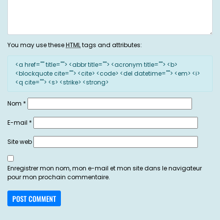
You may use these
HTML
tags and attributes:
<a href="" title=""> <abbr title=""> <acronym title=""> <b>
<blockquote cite=""> <cite> <code> <del datetime=""> <em> <i>
<q cite=""> <s> <strike> <strong>
Nom
*
E-mail
*
Site web
Enregistrer mon nom, mon e-mail et mon site dans le navigateur
pour mon prochain commentaire.