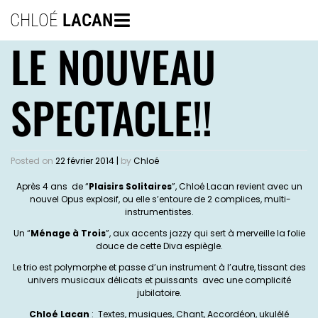
CHLOÉ
LACAN
LE NOUVEAU
SPECTACLE!!
Posted on
22 février 2014
|
by
Chloé
Après 4 ans de “
Plaisirs Solitaires
”, Chloé Lacan revient avec un
nouvel Opus explosif, ou elle s’entoure de 2 complices, multi-
instrumentistes.
Un “
Ménage à Trois
”, aux accents jazzy qui sert à merveille la folie
douce de cette Diva espiègle.
Le trio est polymorphe et passe d’un instrument à l’autre, tissant des
univers musicaux délicats et puissants avec une complicité
jubilatoire.
Chloé Lacan
: Textes, musiques, Chant, Accordéon, ukulélé